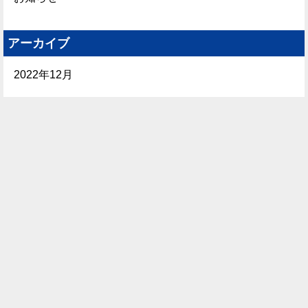
アーカイブ
2022年12月
エンデラへのお問い合わせについて
日本国内からのお問い合わせは【エンデラ日本販売代理店】である
株式会社尾関 電子部品営業部
が対応いたします。
交代出勤制により電話でお問い合わせいただいても即時回答できな
いことがあるため、極力お問い合わせフォームにてご連絡願いま
す。
【営業時間】平日9:00〜17:20、土日祝日や夏季・冬季休暇中は翌営
業日以降の対応となりますのでご了承願います。
お電話でのお問合せ
03-3297-3231